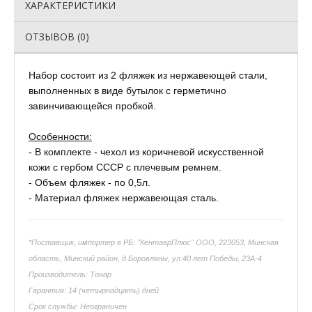
ХАРАКТЕРИСТИКИ
ОТЗЫВОВ (0)
Набор состоит из 2 фляжек из нержавеющей стали,
выполненных в виде бутылок с герметично
завинчивающейся пробкой.
Особенности:
- В комплекте - чехол из коричневой искусственной
кожи с гербом СССР с плечевым ремнем.
- Объем фляжек - по 0,5л.
- Материал фляжек нержавеющая сталь.
*Поставщик, импортер в РБ: "КентаврПлюс" ООО, 223053, Минская
область, Минский район, д.Боровляны, ул.40 лет Победы, 23А-4
Производитель: Тонар
Гарантия: 14 (четырнадцать) дней
Срок службы: Неограничен