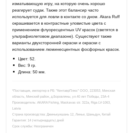
изматывающую игру, на которую очень хорошо
реагирует судак. Также этот балансир часто
используется для ловли в контакте со дном. Akara Ruff
окрашивается в контрастные уловистые цвета с
применением флуоресцентных UV красок (светятся в
ультрафиолетовом диапазоне). Существуют также
варианты двухсторонней окраски и окраски с
использованием люминесцентных фосфорных красок.
Цвет: 52.
Вес: 9 гр.
Длина: 50 мм.
*Поставщик, импортер в РБ: "КентаврПлюс" ООО, 223053, Минская
область, Минский район, д.Боровляны, ул.40 лет Победы, 23А-4
Производитель: AKARA Fishing, Maskavas str. 322a, Riga LV-1063,
Latvia
Страна производства: Джинькуишань 12, Линьи, Шаньдун, Китай
Гарантия: 14 (четырнадцать) дней
Срок службы: Неограничен