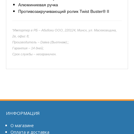
Алюминиевая ручка
Противозакручивающий ролик Twist Buster® II
*Импортер в РБ – Абибоки ООО, 220124, Минск, ул. Масюковщина,
2в, офис 8;
Производитель – Daiwa (Вьетнам);;
Гарантия – 14 дней;
Срок службы – неограничен.
ИНФОРМАЦИЯ
О магазине
Оплата и доставка