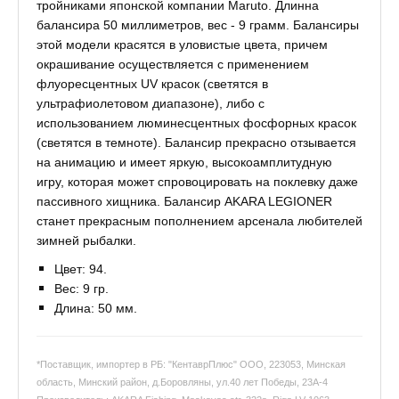
тройниками японской компании Maruto. Длинна
балансира 50 миллиметров, вес - 9 грамм. Балансиры
этой модели красятся в уловистые цвета, причем
окрашивание осуществляется с применением
флуоресцентных UV красок (светятся в
ультрафиолетовом диапазоне), либо с
использованием люминесцентных фосфорных красок
(светятся в темноте). Балансир прекрасно отзывается
на анимацию и имеет яркую, высокоамплитудную
игру, которая может спровоцировать на поклевку даже
пассивного хищника. Балансир AKARA LEGIONER
станет прекрасным пополнением арсенала любителей
зимней рыбалки.
Цвет: 94.
Вес: 9 гр.
Длина: 50 мм.
*Поставщик, импортер в РБ: "КентаврПлюс" ООО, 223053, Минская
область, Минский район, д.Боровляны, ул.40 лет Победы, 23А-4