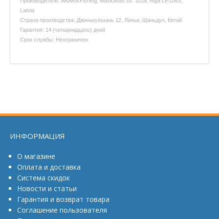
Производитель: AKARA Fishing, Maskavas str. 322a, Riga LV-1063,
Latvia
Страна производства: Джинькуишань 12, Линьи, Шаньдун, Китай
Гарантия: 14 (четырнадцать) дней
Срок службы: Неограничен
ИНФОРМАЦИЯ
О магазине
Оплата и доставка
Система скидок
Новости и статьи
Гарантия и возврат товара
Соглашение пользователя