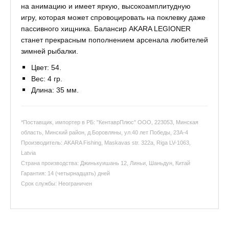
на анимацию и имеет яркую, высокоамплитудную
игру, которая может спровоцировать на поклевку даже
пассивного хищника. Балансир AKARA LEGIONER
станет прекрасным пополнением арсенала любителей
зимней рыбалки.
Цвет: 54.
Вес: 4 гр.
Длина: 35 мм.
*Поставщик, импортер в РБ: "КентаврПлюс" ООО, 223053, Минская
область, Минский район, д.Боровляны, ул.40 лет Победы, 23А-4
Производитель: AKARA Fishing, Maskavas str. 322a, Riga LV-1063,
Latvia
Страна производства: Джинькуишань 12, Линьи, Шаньдун, Китай
Гарантия: 14 (четырнадцать) дней
Срок службы: Неограничен