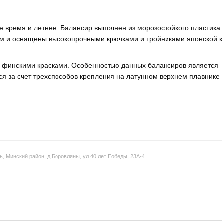
е время и летнее. Балансир выполнен из морозостойкого пластика
мм и оснащены высокопрочными крючками и тройниками японской 
и финскими красками. Особенностью данных балансиров является
тся за счет трехспособов крепления на латунном верхнем плавнике
, Минский район, д.Боровляны, ул.40 лет Победы, 23А-4