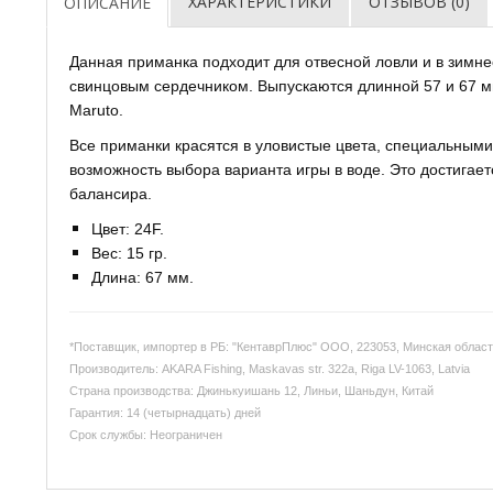
ХАРАКТЕРИСТИКИ
ОТЗЫВОВ (0)
ОПИСАНИЕ
Данная приманка подходит для отвесной ловли и в зимне
свинцовым сердечником. Выпускаются длинной 57 и 67 
Maruto.
Все приманки красятся в уловистые цвета, специальным
возможность выбора варианта игры в воде. Это достигае
балансира.
Цвет: 24F.
Вес: 15 гр.
Длина: 67 мм.
*Поставщик, импортер в РБ: "КентаврПлюс" ООО, 223053, Минская область
Производитель: AKARA Fishing, Maskavas str. 322a, Riga LV-1063, Latvia
Страна производства: Джинькуишань 12, Линьи, Шаньдун, Китай
Гарантия: 14 (четырнадцать) дней
Срок службы: Неограничен