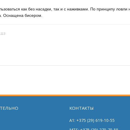
зоваться как без насадки, так и с наживками. По принципу ловли н
ка. Оснащена бисером.
 113
ТЕЛЬНО
КОНТАКТЫ
A1: +375 (29) 619-10-55
MTS: +375 (29) 270-70-55