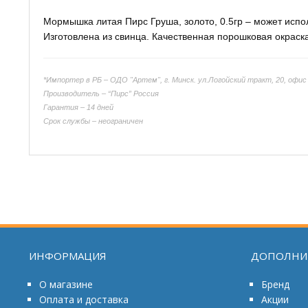
Мормышка литая Пирс Груша, золото, 0.5гр – может исполь
Изготовлена из свинца. Качественная порошковая окрас
*Импортер в РБ –
ОДО "Артем", г. Минск. ул.Логойский тракт, 20, офис
Производитель – “Пирс” Россия
Гарантия – 14 дней
Срок службы – неограничен
ИНФОРМАЦИЯ
ДОПОЛНИ
О магазине
Бренд
Оплата и доставка
Акции