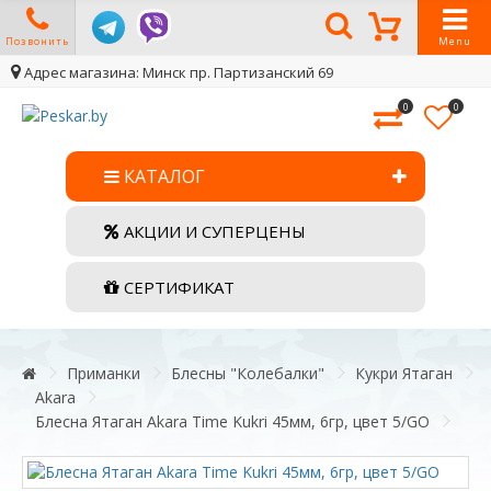
Позвонить
Menu
Адрес магазина: Минск пр. Партизанский 69
0
0
КАТАЛОГ
АКЦИИ И СУПЕРЦЕНЫ
СЕРТИФИКАТ
Приманки
Блесны "Колебалки"
Кукри Ятаган
Akara
Блесна Ятаган Akara Time Kukri 45мм, 6гр, цвет 5/GO