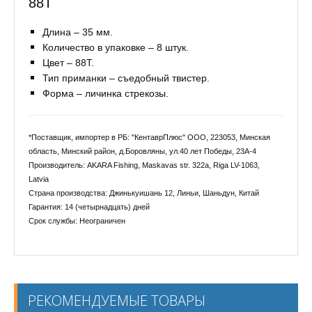
88Т
Длина – 35 мм.
Количество в упаковке – 8 штук.
Цвет – 88Т.
Тип приманки – съедобный твистер.
Форма – личинка стрекозы.
*Поставщик, импортер в РБ: "КентаврПлюс" ООО, 223053, Минская
область, Минский район, д.Боровляны, ул.40 лет Победы, 23А-4
Производитель: AKARA Fishing, Maskavas str. 322a, Riga LV-1063,
Latvia
Страна производства: Джинькуишань 12, Линьи, Шаньдун, Китай
Гарантия: 14 (четырнадцать) дней
Срок службы: Неограничен
РЕКОМЕНДУЕМЫЕ ТОВАРЫ