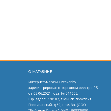
О МАГАЗИНЕ
Интернет-магазин Peskar.by
зарегистрирован в торговом реестре РБ
от 03.06.2021 года. № 511602.
Юр. адрес: 220107, г.Минск, проспект
Партизанский, д.69, пом. 3а, (ООО
"Рыболов Профи", УНП 190837080)