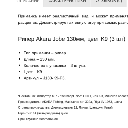
ХАРАКТЕРИСТИКИ
ОТЗЫВОВ (0)
ОПИСАНИЕ
Приманка имеет реалистичный вид, и может применят
расцветок. Демонстрирует активную игру при самых разно
Рипер Akara Jobe 130мм, цвет K9 (3 шт)
Тип приманки – рипер.
Длина – 130 мм.
Количество в упаковке – 3 штуки.
Цвет – K9.
Артикул – J130-K9-F3.
*Поставщик, импортер в РБ: "КентаврПлюс" ООО, 223053, Минская область
Производитель: AKARA Fishing, Maskavas str. 322a, Riga LV-1063, Latvia
Страна производства: Джинькуишань 12, Линьи, Шаньдун, Китай
Гарантия: 14 (четырнадцать) дней
Срок службы: Неограничен