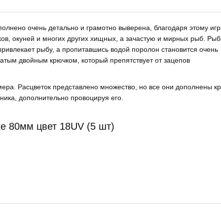
полнено очень детально и грамотно выверена, благодаря этому игр
ков, окуней и многих других хищных, а зачастую и мирных рыб. Рыб
привлекает рыбу, а пропитавшись водой поролон становится очень
тым двойным крючком, который препятствует от зацепов
мера. Расцветок представлено множество, но все они дополнены к
щника, дополнительно провоцируя его.
е 80мм цвет 18UV (5 шт)