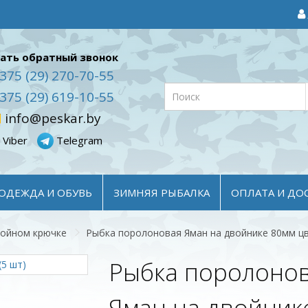
ать обратный звонок
375 (29) 270-70-55
375 (29) 619-10-55
info@peskar.by
Viber
Telegram
ОДЕЖДА И ОБУВЬ
ЗИМНЯЯ РЫБАЛКА
ОПЛАТА И ДО
войном крючке
Рыбка поролоновая Яман на двойнике 80мм цв
Рыбка поролоно
Яман на двойник