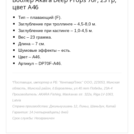
цвет А46
Тип – плавающий (F).
Заглубление при троллинге – 4,5-8,0 м.
Заглубление при кастинге – 1,0-4,5 м.
Вес – 23 грамма.
Длина – 7 см.
Шумовые эффекты – есть.
Цвет – А46.
Артикул – DP70F-A46.
*Поставщик, импортер в РБ: "КентаврПлюс" ООО, 223053, Минская
область, Минский район, д.Боровляны, ул.40 лет Победы, 23А-4
Производитель: AKARA Fishing, Maskavas str. 322a, Riga LV-1063,
Latvia
Страна производства: Джинькуишань 12, Линьи, Шаньдун, Китай
Гарантия: 14 (четырнадцать) дней
Срок службы: Неограничен