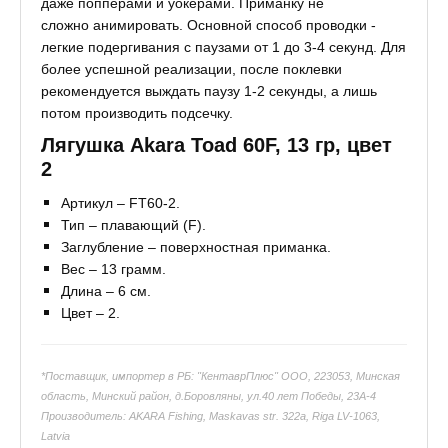
даже попперами и уокерами. Приманку не
сложно анимировать. Основной способ проводки -
легкие подергивания с паузами от 1 до 3-4 секунд. Для
более успешной реализации, после поклевки
рекомендуется выждать паузу 1-2 секунды, а лишь
потом производить подсечку.
Лягушка Akara Toad 60F, 13 гр, цвет
2
Артикул – FT60-2.
Тип – плавающий (F).
Заглубление – поверхностная приманка.
Вес – 13 грамм.
Длина – 6 см.
Цвет – 2.
*Поставщик, импортер в РБ: "КентаврПлюс" ООО, 223053, Минская
область, Минский район, д.Боровляны, ул.40 лет Победы, 23А-4
Производитель: AKARA Fishing, Maskavas str. 322a, Riga LV-1063,
Latvia