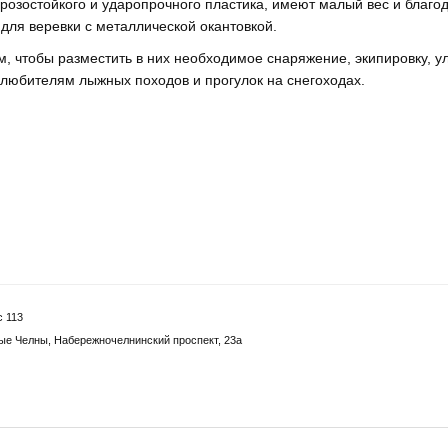
розостойкого и ударопрочного пластика, имеют малый вес и благо
 для веревки с металлической окантовкой.
 чтобы разместить в них необходимое снаряжение, экипировку, у
ы любителям лыжных походов и прогулок на снегоходах.
с 113
ые Челны, Набережночелнинский проспект, 23а