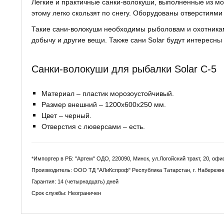
Легкие и практичные санки-волокуши, выполненные из мо
этому легко скользят по снегу. Оборудованы отверстиями
Такие сани-волокуши необходимы рыболовам и охотникам,
добычу и другие вещи. Также сани Solar будут интересн
Санки-волокуши для рыбалки Solar C-5
Материал – пластик морозоустойчивый.
Размер внешний – 1200x600x250 мм.
Цвет – черный.
Отверстия с люверсами – есть.
*Импортер в РБ: "Артем" ОДО, 220090, Минск, ул.Логойский тракт, 20, офи
Производитель: ООО ТД "АЛиКспроф" Республика Татарстан, г. Набережн
Гарантия: 14 (четырнадцать) дней
Срок службы: Неограничен