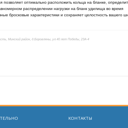
я позволяет оптимально расположить кольца на бланке, определит
равномерном распределении нагрузки на бланк удилища во время
ные бросковые характеристики и сохраняет целостность вашего ш
ть, Минский район, д.Боровляны, ул.40 лет Победы, 23А-4
ТЕЛЬНО
КОНТАКТЫ