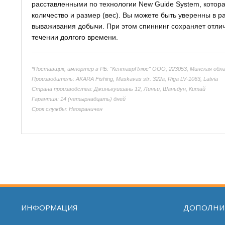
расставленными по технологии New Guide System, котора
количество и размер (вес). Вы можете быть уверенны в 
вываживания добычи. При этом спиннинг сохраняет отлич
течении долгого времени.
*Поставщик, импортер в РБ: "КентаврПлюс" ООО, 223053, Минская облас
Производитель: AKARA Fishing, Maskavas str. 322a, Riga LV-1063, Latvia
Страна производства: Джинькуишань 12, Линьи, Шаньдун, Китай
Гарантия: 14 (четырнадцать) дней
Срок службы: Неограничен
ИНФОРМАЦИЯ
ДОПОЛНИ