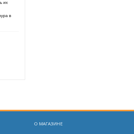
ь их
нура в
О МАГАЗИНЕ