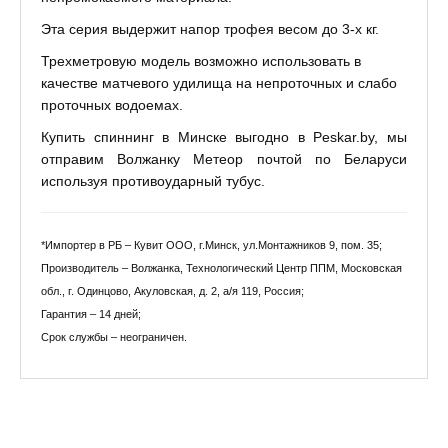
Эта серия выдержит напор трофея весом до 3-х кг.
Трехметровую модель возможно использовать в
качестве матчевого удилища на непроточных и слабо
проточных водоемах.
Купить спиннинг в Минске выгодно в Peskar.by, мы
отправим Волжанку Метеор почтой по Беларуси
используя противоударный тубус.
*Импортер в РБ – Кувит ООО, г.Минск, ул.Монтажников 9, пом. 35;
Производитель – Волжанка, Технологический Центр ППМ, Московская
обл., г. Одинцово, Акуловская, д. 2, а/я 119, Россия;
Гарантия – 14 дней;
Срок службы – неограничен.