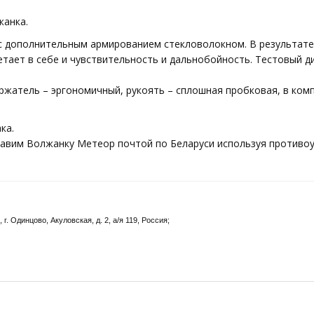
жанка.
” с дополнительным армированием стекловолокном. В результате
етает в себе и чувствительность и дальнобойность. Тестовый д
ржатель – эргономичный, рукоять – сплошная пробковая, в ком
ка.
тправим Волжанку Метеор почтой по Беларуси используя противо
. Одинцово, Акуловская, д. 2, а/я 119, Россия;