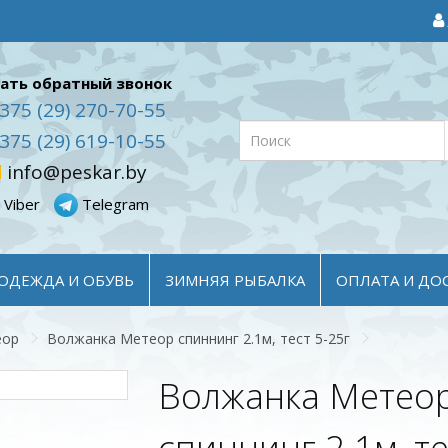
ать обратный звонок
375 (29) 270-70-55
375 (29) 619-10-55
info@peskar.by
Viber
Telegram
ОДЕЖДА И ОБУВЬ
ЗИМНЯЯ РЫБАЛКА
ОПЛАТА И ДО
еор
Волжанка Метеор спиннинг 2.1м, тест 5-25г
Волжанка Метео
спиннинг 2.1м, те