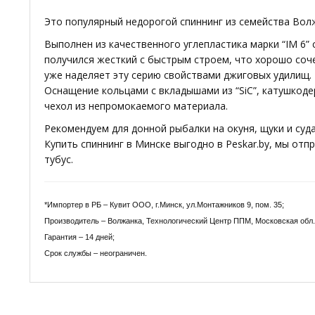
Это популярный недорогой спиннинг из семейства Вол
Выполнен из качественного углепластика марки “IM 6
получился жесткий с быстрым строем, что хорошо соч
уже наделяет эту серию свойствами джиговых удилищ.
Оснащение кольцами с вкладышами из “SiC”, катушкоде
чехол из непромокаемого материала.
Рекомендуем для донной рыбалки на окуня, щуки и суда
Купить спиннинг в Минске выгодно в Peskar.by, мы о
тубус.
*Импортер в РБ – Кувит ООО, г.Минск, ул.Монтажников 9, пом. 35;
Производитель – Волжанка, Технологический Центр ППМ, Московская обл., г
Гарантия – 14 дней;
Срок службы – неограничен.