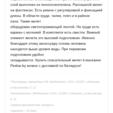
слой выполнен из пенополиэтилена. Распашной жилет
на фастексах. Есть ремни с регулировкой и фиксацией
длины. В области груди, талии, плеч и в районе
паха. Также жилет
оборудован светоотражающей лентой. На груди есть
карман с молнией. В комплекте есть свисток. Важный
элемент жилета это высокий подголовник. Именно
благодаря этому аксессуару голова человека
находится выше уровня воды. При перевозке
подголовник удобно
складывается.
Купить спасательный жилет в магазине
Peskar.by можно с доставкой по Беларуси!
*Поставщик, импортер в РБ: МедНовтекс ООО, 212007, г.Могилев,
ул.Быховская, д. 12
Производитель: МедНовтекс ООО, 212007, г.Могилев, ул.Быховская,
д. 12
Страна производства: Беларусь
Гарантия – 14 дней;